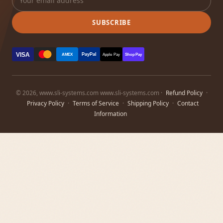
SUBSCRIBE
VISA
PayPal
AMEX
Apple Pay
Shop Pay
© 2026, www.sli-systems.com www.sli-systems.com ·
Refund Policy
·
Privacy Policy
·
Terms of Service
·
Shipping Policy
·
Contact
Information