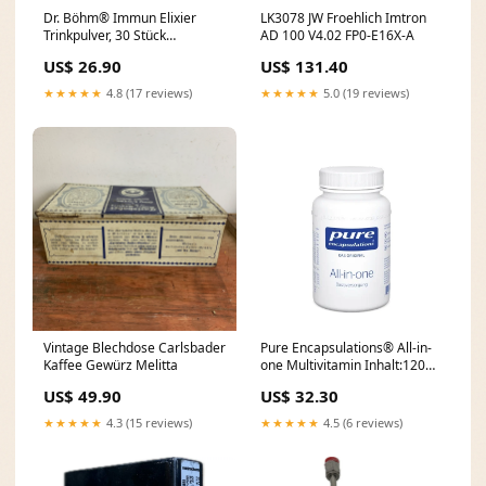
Dr. Böhm® Immun Elixier
LK3078 JW Froehlich Imtron
Trinkpulver, 30 Stück
AD 100 V4.02 FP0-E16X-A
Ausdauer
US$ 26.90
US$ 131.40
★★★★★
4.8 (17 reviews)
★★★★★
5.0 (19 reviews)
Vintage Blechdose Carlsbader
Pure Encapsulations® All-in-
Kaffee Gewürz Melitta
one Multivitamin Inhalt:120
Stück
US$ 49.90
US$ 32.30
★★★★★
4.3 (15 reviews)
★★★★★
4.5 (6 reviews)