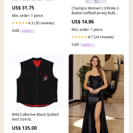
150mm GRIP� Multi 5/16
US$ 31.75
Champro Women's Infinite 2-
UNF +M8 Hose Reels &
Button Softball Jersey Bulk
Trolleys
Min. order: 1 piece
Pricing Default
US$ 14.86
4.3 (30 reviews)
★★★★★
Min. order: 1 piece
Sold :
Login>>
4.7 (24 reviews)
★★★★★
Sold :
Login>>
Wild Collective Black Quilted
Vest Size:XL
US$ 135.00