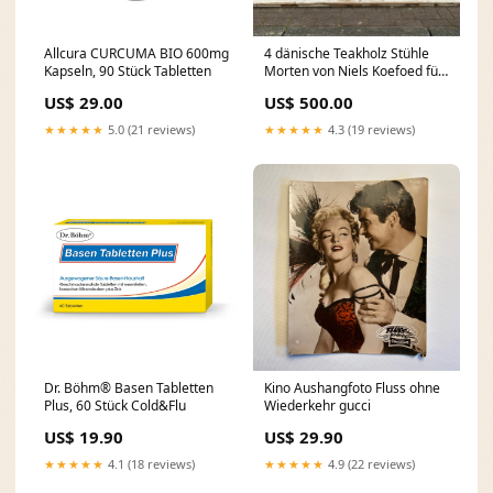
Allcura CURCUMA BIO 600mg
4 dänische Teakholz Stühle
Kapseln, 90 Stück Tabletten
Morten von Niels Koefoed für
Koefoed Hornslet Werkzeug
US$ 29.00
US$ 500.00
★★★★★
5.0 (21 reviews)
★★★★★
4.3 (19 reviews)
Dr. Böhm® Basen Tabletten
Kino Aushangfoto Fluss ohne
Plus, 60 Stück Cold&Flu
Wiederkehr gucci
US$ 19.90
US$ 29.90
★★★★★
4.1 (18 reviews)
★★★★★
4.9 (22 reviews)