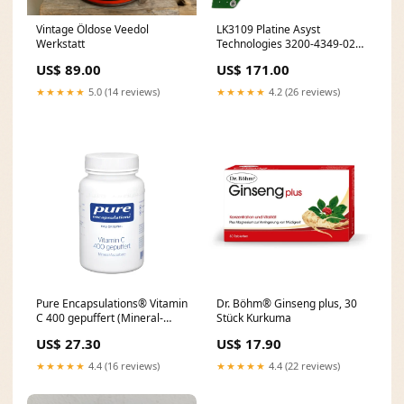
Vintage Öldose Veedol
LK3109 Platine Asyst
Werkstatt
Technologies 3200-4349-02
Rev I DJ537
US$ 89.00
US$ 171.00
★★★★★
5.0 (14 reviews)
★★★★★
4.2 (26 reviews)
Pure Encapsulations® Vitamin
Dr. Böhm® Ginseng plus, 30
C 400 gepuffert (Mineral-
Stück Kurkuma
Ascorbate) hormonelle
US$ 27.30
US$ 17.90
Veränderung
★★★★★
4.4 (16 reviews)
★★★★★
4.4 (22 reviews)