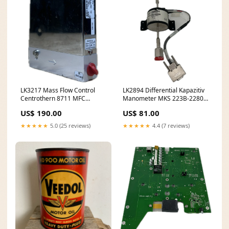
LK3217 Mass Flow Control
LK2894 Differential Kapazitiv
Centrothern 8711 MFC
Manometer MKS 223B-22809
METHAN 00223825 .DJ245
Selecontrol
US$ 190.00
US$ 81.00
★★★★★
5.0 (25 reviews)
★★★★★
4.4 (7 reviews)