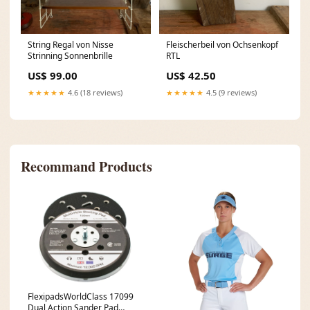
String Regal von Nisse
Fleischerbeil von Ochsenkopf
Strinning Sonnenbrille
RTL
US$ 99.00
US$ 42.50
★★★★★
4.6 (18 reviews)
★★★★★
4.5 (9 reviews)
Recommand Products
FlexipadsWorldClass 17099
Dual Action Sander Pad