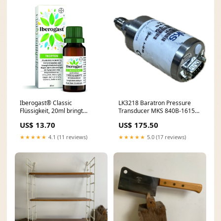
Iberogast® Classic
LK3218 Baratron Pressure
Flüssigkeit, 20ml bringt
Transducer MKS 840B-16154
Darmflora ins Gleichgewicht
DJ1038
US$ 13.70
US$ 175.50
★★★★★
4.1 (11 reviews)
★★★★★
5.0 (17 reviews)